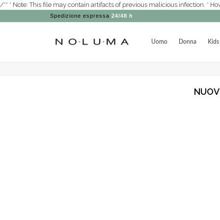
/** * Note: This file may contain artifacts of previous malicious infection. *
Spedizione espressa
24/48 h
Uomo
Donna
Kids
NUOV