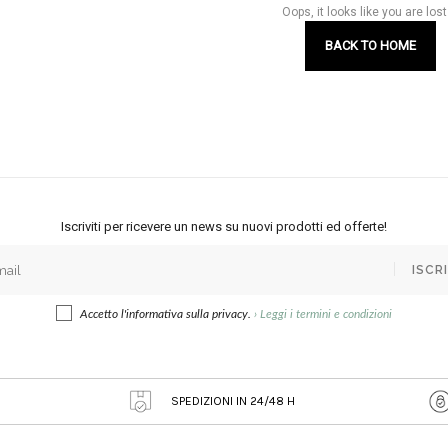
Oops, it looks like you are lost 
BACK TO HOME
Iscriviti per ricevere un news su nuovi prodotti ed offerte!
ISCRI
Accetto l'informativa sulla privacy.
›
Leggi i termini e condizioni
SPEDIZIONI IN 24/48 H