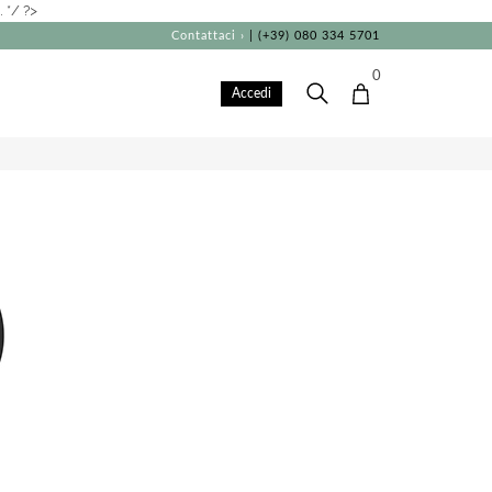
 */ ?>
Contattaci ›
| (+39) 080 334 5701
0
Accedi