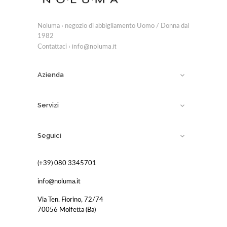
Noluma › negozio di abbigliamento Uomo / Donna dal
1982
info@noluma.it
Contattaci ›
Azienda

Servizi

Seguici

(+39) 080 3345701
info@noluma.it
Via Ten. Fiorino, 72/74
70056 Molfetta (Ba)