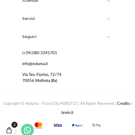
Azienda

Servizi

Seguici

(+39) 080 3345701
info@noluma.it
Via Ten. Fiorino, 72/74
70056 Molfetta (Ba)
Copyright © Noluma - P.Iva 02624080723 | All Rights Reserved. |
Credits ›
brein.it
0