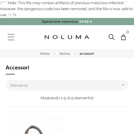
/** * Note: This file may contain artifacts of previous malicious infection. *
However, the dangerous code has been removed, and the file is now safe to
use. */ ?>
Spedizione espressa
24/48 h
0
Home
donna
accessori
Accessori

Rilevanza
Mostrando 1-9 di 9 element(s)