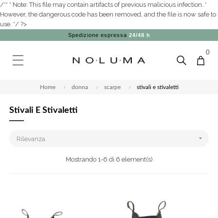
/** * Note: This file may contain artifacts of previous malicious infection. *
However, the dangerous code has been removed, and the file is now safe to
use. */ ?>
Spedizione espressa
24/48 h
0
Home
donna
scarpe
stivali e stivaletti
Stivali E Stivaletti

Rilevanza
Mostrando 1-6 di 6 element(s)