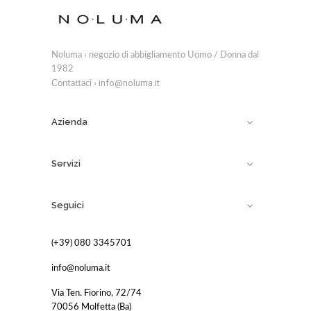
Noluma › negozio di abbigliamento Uomo / Donna dal
1982
info@noluma.it
Contattaci ›
Azienda

Servizi

Seguici

(+39) 080 3345701
info@noluma.it
Via Ten. Fiorino, 72/74
70056 Molfetta (Ba)