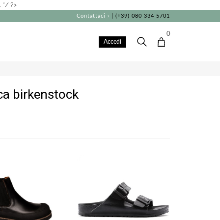
 */ ?>
Contattaci ›
| (+39) 080 334 5701
0
Accedi
ca birkenstock