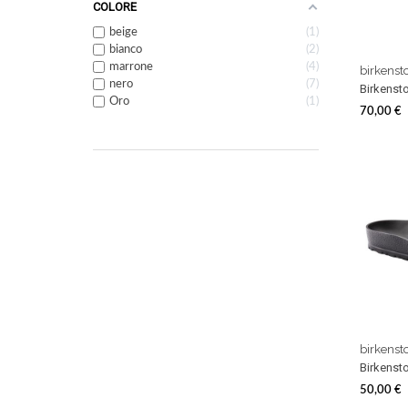
COLORE
beige
1
bianco
2
marrone
4
birkenst
nero
7
Birkensto
Oro
1
70,00 €
Prezzo
birkenst
Birkensto
50,00 €
Prezzo