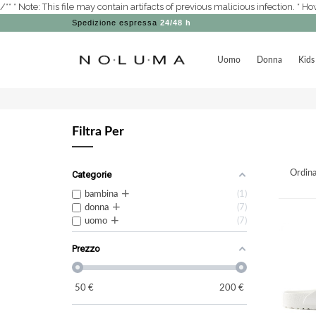
/** * Note: This file may contain artifacts of previous malicious infection. *
Spedizione espressa
24/48 h
Uomo
Donna
Kids
Filtra Per
Ordina
Categorie
+
bambina
1
+
donna
7
+
uomo
7
Prezzo
50
€
200
€